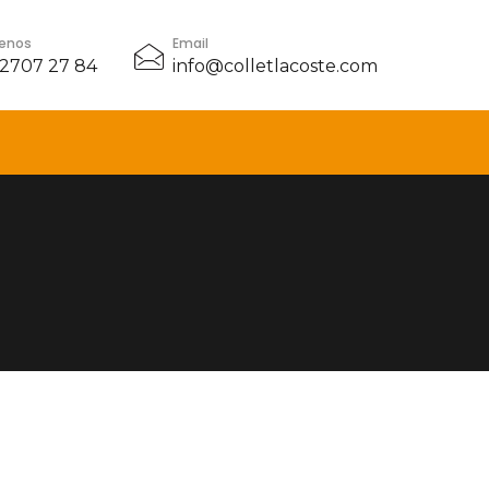
enos
Email
 2707 27 84
info@colletlacoste.com