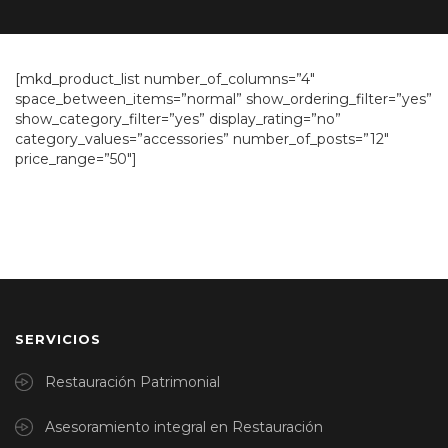
[mkd_product_list number_of_columns=”4″
space_between_items=”normal” show_ordering_filter=”yes”
show_category_filter=”yes” display_rating=”no”
category_values=”accessories” number_of_posts=”12″
price_range=”50″]
SERVICIOS
Restauración Patrimonial
Asesoramiento integral en Restauración